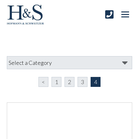
<
1
2
3
4