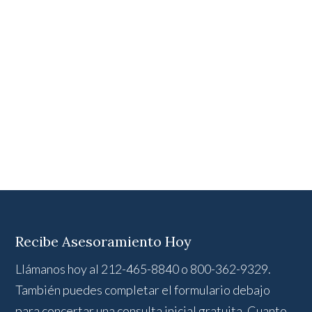
Recibe Asesoramiento Hoy
Llámanos hoy al 212-465-8840 o 800-362-9329.
También puedes completar el formulario debajo
para concertar una consulta inicial gratuita. Cuanto