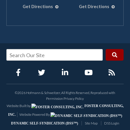
Get Directions
Get Directions
👋🏼¿Cómo puedo
ayudarte?
Accidente Marítimo
Lesión en la construcción
©2026 Hofmann & Schweitzer, All Rights Reserved, Reproduced with
Permission
Privacy Policy
Lesiones en el lugar de
Website Built by
FOSTER CONSULTING,
trabajo
Website Powered By
INC.
Site Map
DSS Login
DYNAMIC SELF-SYNDICATION (DSS™)
Lesiones en las
Llámanos