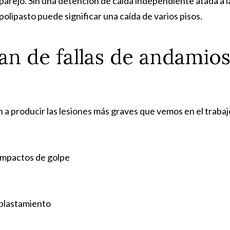
aparejo. Sin una detención de caída independiente atada a l
olipasto puede significar una caída de varios pisos.
an de fallas de andamio
a producir las lesiones más graves que vemos en el trabaj
 impactos de golpe
aplastamiento