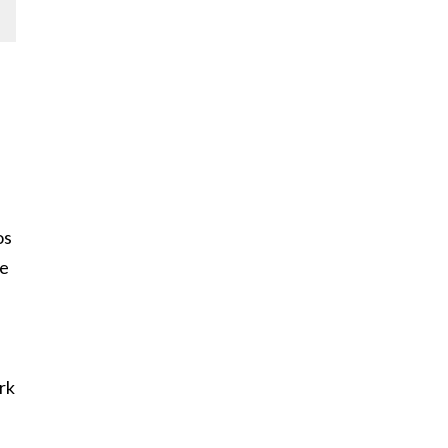
os
me
rk